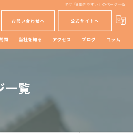
タグ『#働きやすい』のページ一覧
お問い合わせへ
公式サイトへ
質問
当社を知る
アクセス
ブログ
コラム
正社員
未経験
ジ一覧
転職
残業なし
安定収入